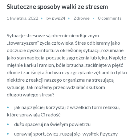
Skuteczne sposoby walki ze stresem
1 kwietnia, 2022
by
pwp24
Zdrowie
0 comments
Sytuacje stresowe są obecnie nieodłącznym
„towarzyszem” życia człowieka. Stres odbieramy jako
odczucie dyskomfortu w określonej sytuacji, rozumiane
jako stan napięcia, poczucie zagrożenia lub lęku. Napięte
mięśnie karku i ramion, bóle brzucha, zaciśnięte w pięść
dłonie i zaciśnięta żuchwa czy zgrzytanie zębami to tylko
niektóre z reakcji naszego organizmu na stresującą
sytuację. Jak możemy przeciwdziałać skutkom
długotrwałego stresu?
jak najczęściej korzystaj z wszelkich form relaksu,
które sprawiają Ci radość
dużo spaceruj na świeżym powietrzu
uprawiaj sport, ćwicz, ruszaj się- wysiłek fizyczny