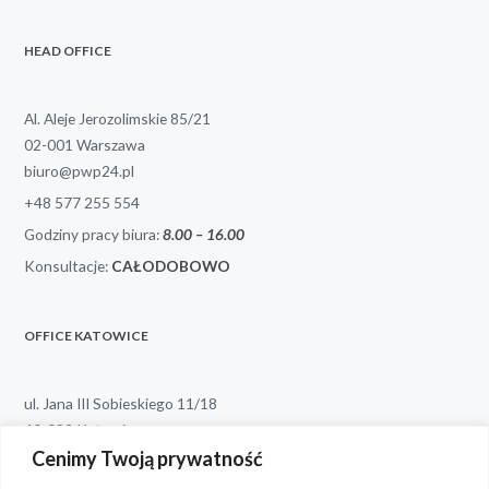
HEAD OFFICE
Al. Aleje Jerozolimskie 85/21
02-001 Warszawa
biuro@pwp24.pl
+48 577 255 554
Godziny pracy biura:
8.00 – 1
6.00
Konsultacje:
CAŁODOBOWO
OFFICE KATOWICE
ul. Jana III Sobieskiego 11/18
40-082 Katowice
Cenimy Twoją prywatność
katowice@pwp24.pl
+48 530 974 935