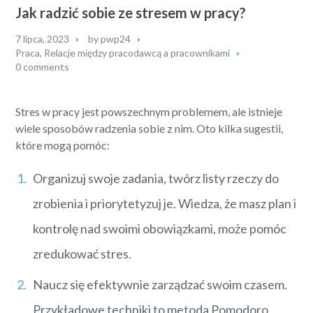
Jak radzić sobie ze stresem w pracy?
7 lipca, 2023
by
pwp24
Praca
,
Relacje między pracodawcą a pracownikami
0 comments
Stres w pracy jest powszechnym problemem, ale istnieje
wiele sposobów radzenia sobie z nim. Oto kilka sugestii,
które mogą pomóc:
Organizuj swoje zadania, twórz listy rzeczy do
zrobienia i priorytetyzuj je. Wiedza, że masz plan i
kontrolę nad swoimi obowiązkami, może pomóc
zredukować stres.
Naucz się efektywnie zarządzać swoim czasem.
Przykładowe techniki to metoda Pomodoro,