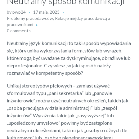
Neutralny sposób komunikacji
by
pwp24
17 maja, 2023
Problemy pracodawców
,
Relacje między pracodawcą a
pracownikami
0 comments
Neutralny język komunikacji to taki sposób wypowiadania
się, który unika wykorzystania form, słów lub wyrażeń,
które mogą być uważane za dyskryminujące, obraźliwe lub
nieprofesjonalne. Czy wiesz, w jaki sposób należy
rozmawiać w kompetentny sposób?
Unikaj stereotypów płciowych – zamiast używać
sformułowań typu „pani sekretarka” lub „panowie
inżynierowie”, można użyć neutralnych określeń, takich jak
„osoba pracująca w dziale administracji” lub „zespół
inżynierów”. Wyrażenia takie jak „rasy wyższej” lub
„upośledzony umysłowo” powinny być zastąpione
neutralnymi określeniami, takimi jak „osoby o różnych tle
kulturowym” lub „osoby z niepełnosprawnościami