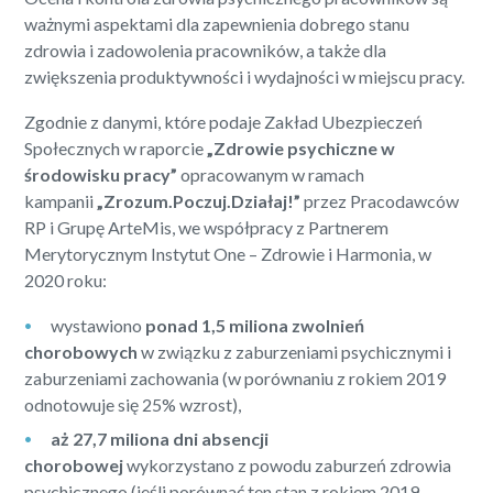
ważnymi aspektami dla zapewnienia dobrego stanu
zdrowia i zadowolenia pracowników, a także dla
zwiększenia produktywności i wydajności w miejscu pracy.
Zgodnie z danymi, które podaje Zakład Ubezpieczeń
Społecznych w raporcie
„Zdrowie psychiczne w
środowisku pracy”
opracowanym w ramach
kampanii
„Zrozum.Poczuj.Działaj!”
przez Pracodawców
RP i Grupę ArteMis, we współpracy z Partnerem
Merytorycznym Instytut One – Zdrowie i Harmonia, w
2020 roku:
wystawiono
ponad 1,5 miliona zwolnień
chorobowych
w związku z zaburzeniami psychicznymi i
zaburzeniami zachowania (w porównaniu z rokiem 2019
odnotowuje się 25% wzrost),
aż 27,7 miliona dni absencji
chorobowej
wykorzystano z powodu zaburzeń zdrowia
psychicznego (jeśli porównać ten stan z rokiem 2019,