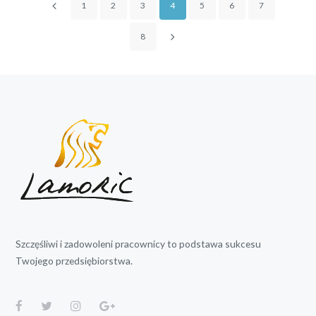
1
2
3
4
5
6
7
8
Szczęśliwi i zadowoleni pracownicy to podstawa sukcesu
Twojego przedsiębiorstwa.